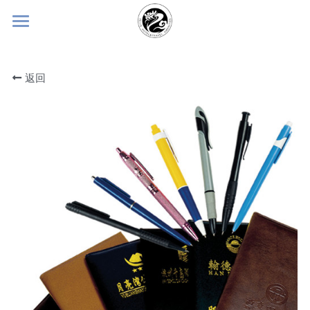
×
博客分类
首页
所有博客分类
返回
关于飞杰
常见问题
产品中心
企业简介
企业文化
飞杰观点
消费杀菌产品
荣誉资质
高星级酒店定制
常见问题
可降解环保产品
合作伙伴
酒店客房拖鞋
联系我们
酒店客房牙刷
ENGLISH
易佳洁系列