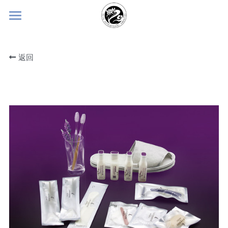
×
博客分类
首页
所有博客分类
返回
关于飞杰
常见问题
产品中心
企业简介
企业文化
飞杰观点
消费杀菌产品
荣誉资质
高星级酒店定制
常见问题
可降解环保产品
合作伙伴
酒店客房拖鞋
联系我们
酒店客房牙刷
ENGLISH
易佳洁系列