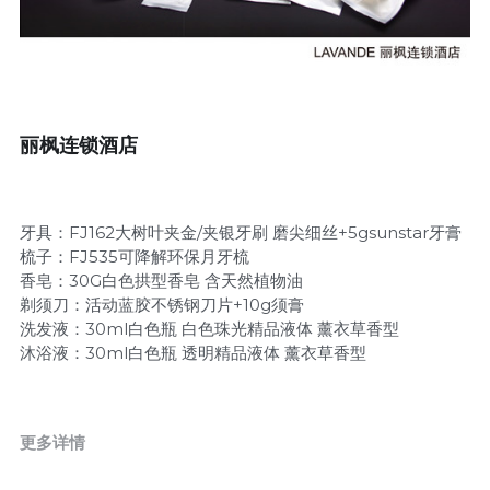
儿童套装旅游用品
客房易消耗系列
有偿套装系列
丽枫连锁酒店
牙具：FJ162大树叶夹金/夹银牙刷 磨尖细丝+5gsunstar牙膏
梳子：FJ535可降解环保月牙梳
香皂：30G白色拱型香皂 含天然植物油
剃须刀：活动蓝胶不锈钢刀片+10g须膏
洗发液：30ml白色瓶 白色珠光精品液体 薰衣草香型
沐浴液：30ml白色瓶 透明精品液体 薰衣草香型
更多详情